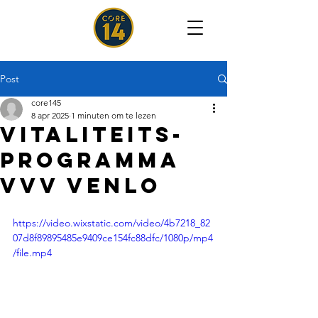
Post
core145
8 apr 2025
1 minuten om te lezen
Vitaliteits-
programma
vvv venlo
https://video.wixstatic.com/video/4b7218_82
07d8f89895485e9409ce154fc88dfc/1080p/mp4
/file.mp4