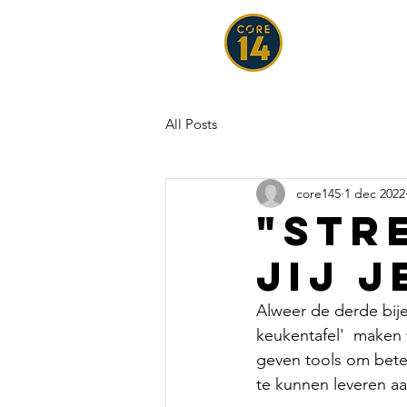
All Posts
core145
1 dec 2022
"stre
jij 
Alweer de derde bij
keukentafel'  maken 
geven tools om beter
te kunnen leveren a