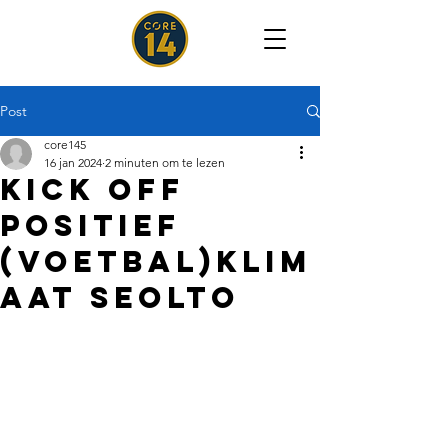
Post
core145
16 jan 2024
2 minuten om te lezen
kick off
positief
(voetbal)klim
aat seolto