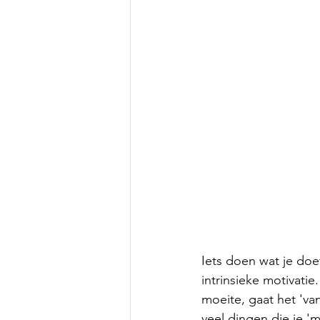
Iets doen wat je doet
intrinsieke motivatie
moeite, gaat het 'van
veel dingen die je '