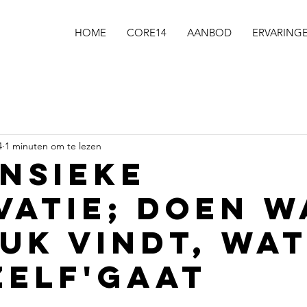
HOME
CORE14
AANBOD
ERVARING
4
1 minuten om te lezen
insieke
vatie; doen w
euk vindt, wa
zelf'gaat