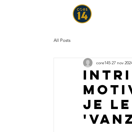
All Posts
core145
27 nov 202
intr
moti
je l
'van