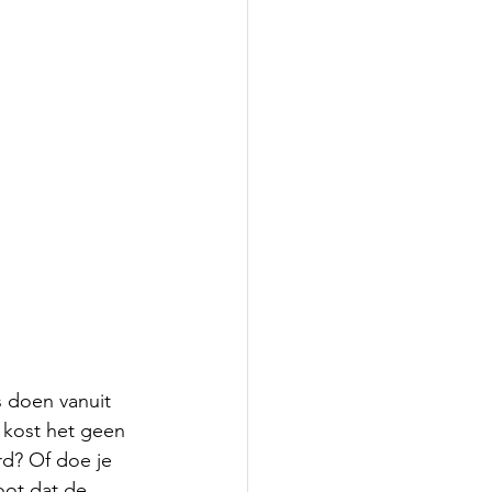
s doen vanuit 
t kost het geen 
rd? Of doe je 
oot dat de 