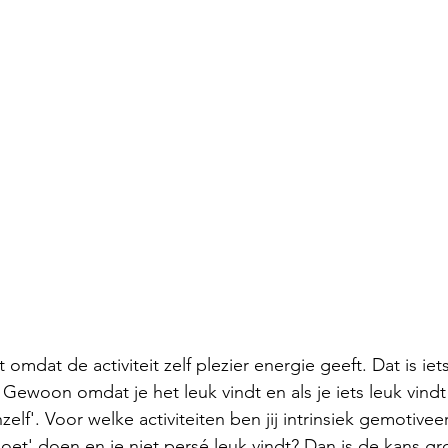
 omdat de activiteit zelf plezier energie geeft. Dat is iet
. Gewoon omdat je het leuk vindt en als je iets leuk vind
zelf'. Voor welke activiteiten ben jij intrinsiek gemotivee
moet' doen en je niet persé leuk vindt? Dan is de kans gr