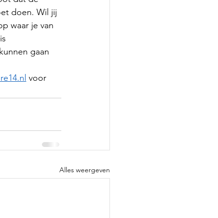
t doen. Wil jij 
op waar je van 
is 
 kunnen gaan 
re14.nl
 voor 
Alles weergeven