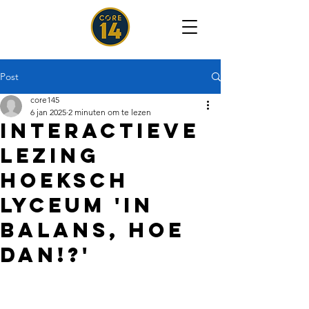
Post
core145
6 jan 2025
2 minuten om te lezen
interactieve
lezing
hoeksch
lyceum 'in
balans, hoe
dan!?'