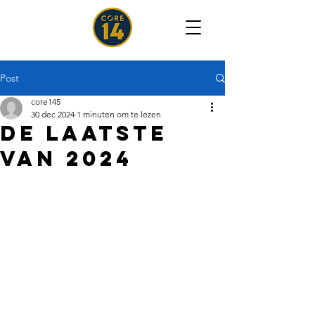
Post
core145
30 dec 2024
1 minuten om te lezen
de laatste
van 2024