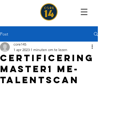
Post
core145
1 apr 2023
1 minuten om te lezen
Certificering
master1 Me-
talentscan