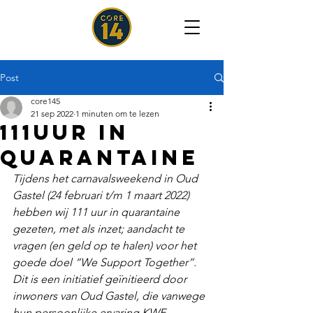
Post
core145
21 sep 2022
1 minuten om te lezen
111uur in
quarantaine
Tijdens het carnavalsweekend in Oud 
Gastel (24 februari t/m 1 maart 2022) 
hebben wij 111 uur in quarantaine 
gezeten, met als inzet; aandacht te 
vragen (en geld op te halen) voor het 
goede doel “We Support Together”. 
Dit is een initiatief geïnitieerd door 
inwoners van Oud Gastel, die vanwege 
hun persoonlijke ervaring KWF 